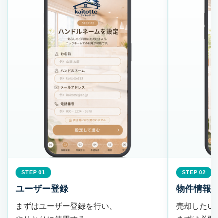
Apple
でロ
グイ
ン
oogle
でログ
イン
メ
ー
ル
で
登
録
STEP 01
STEP 02
ユーザー登録
物件情報
まずはユーザー登録を行い、
売却したい